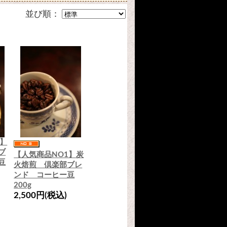
並び順：
1】
ブ
【人気商品NO1】炭
豆
火焙煎 倶楽部ブレ
ンド コーヒー豆
200g
2,500円(税込)