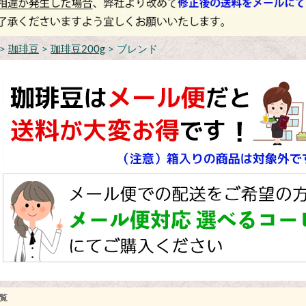
>
珈琲豆
>
珈琲豆200g
> ブレンド
覧