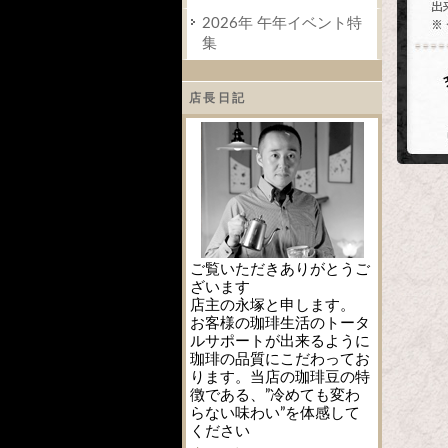
2026年 午年イベント特
集
店長日記
ご覧いただきありがとうご
ざいます
店主の永塚と申します。
お客様の珈琲生活のトータ
ルサポートが出来るように
珈琲の品質にこだわってお
ります。当店の珈琲豆の特
徴である、”冷めても変わ
らない味わい”を体感して
ください