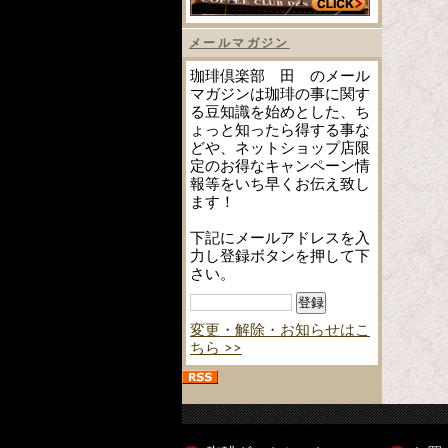
メールマガジン
珈琲倶楽部 田 のメール
マガジンは珈琲の事に関す
る豆知識を始めとした、ち
ょっと知ったら得する事な
どや、ネットショップ店限
定のお得なキャンペーン情
報等をいち早くお伝え致し
ます！
下記にメールアドレスを入
力し登録ボタンを押して下
さい。
変更・解除・お知らせはこ
ちら >>