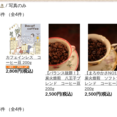
き
/ 写真のみ
4件 （全4件）
カフェインレス コ
ーヒー豆 200g
2,808円(税込)
【バランス抜群！】
【まろやかさNO
炭火焙煎 八王子ブ
炭火焙煎 ソフト
レンド コーヒー豆
レンド コーヒー
200g
200g
2,500円(税込)
2,500円(税込)
4件 （全4件）