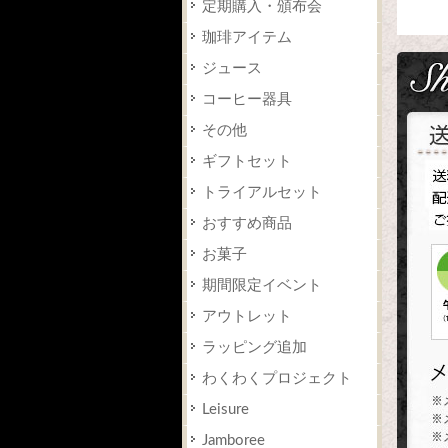
定期購入・頒布会
珈琲アイテム
ジュース
コーヒー器具
その他
ギフトセット
トライアルセット
おすすめ商品
お菓子
期間限定イベント
アウトレット
ラッピング追加
わくわくプロジェクト
Leisure
Jamboree