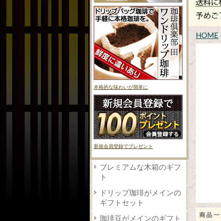
HOME
本格的な味わいが簡単に
新規会員登録でプレゼント
プレミアムな木箱のギフ
ト
ドリップ珈琲がメインの
ギフトセット
商品一
珈琲豆がメインのギフト