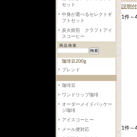
セット
説明付
中身が選べるセレクトギ
1件～
フトセット
炭火焙煎 クラフトアイ
スコーヒー
商品検索
珈琲豆200g
ブレンド
珈琲豆
ワンドリップ珈琲
オーダーメイドパッケー
ジ珈琲
アイスコーヒー
1件～
メール便対応