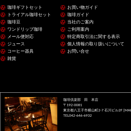
珈琲ギフトセット
お買い物ガイド
トライアル珈琲セット
珈琲ガイド
珈琲豆
当社のご案内
ワンドリップ珈琲
ご利用案内
メール便対応
特定商取引法に関する表示
ジュース
個人情報の取り扱いについて
コーヒー器具
お問い合せ
雑貨
珈琲倶楽部 田 本店
〒192-0081
東京都八王子市横山町2-7 石川ビル2F [
MA
TEL042-646-6932