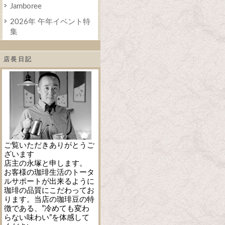
Jamboree
2026年 午年イベント特
集
店長日記
ご覧いただきありがとうご
ざいます
店主の永塚と申します。
お客様の珈琲生活のトータ
ルサポートが出来るように
珈琲の品質にこだわってお
ります。当店の珈琲豆の特
徴である、”冷めても変わ
らない味わい”を体感して