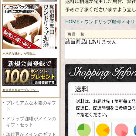
HOME
>
ワンドリップ珈琲
> オ
商品一覧
該当商品はありません
本格的な味わいが簡単に
新規会員登録でプレゼント
プレミアムな木箱のギフ
ト
ドリップ珈琲がメインの
ギフトセット
珈琲豆がメインのギフト