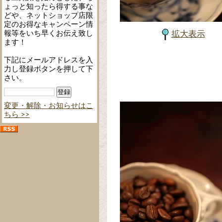
ょっと知ったら得する事な
どや、ネットショップ店限
定のお得なキャンペーン情
報等をいち早くお伝え致し
拡大表示
ます！
下記にメールアドレスを入
力し登録ボタンを押して下
さい。
変更・解除・お知らせはこ
ちら >>