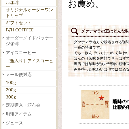
お薦め。
ル珈琲
オリジナルオーダーワン
ドリップ
ギフトセット
F//H COFFFEE
グァテマラの豆はどんな
オーダーメイドパッケー
グァテマラ地方で栽培される珈
ジ珈琲
一番の特徴です。
アイスコーヒー
でも、飲んでいくにつれて味わ
ほんのり苦味を体幹できるはず
［瓶入り］アイスコーヒ
当店では酸味が強い部類の珈琲
ー
みを持った味わいは他では飲め
メール便対応
100g
200g
300g
酸味の
定期購入・頒布会
比較的
珈琲アイテム
ジュース