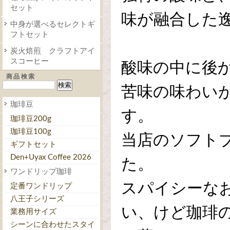
セット
味が融合した
中身が選べるセレクトギ
フトセット
炭火焙煎 クラフトアイ
スコーヒー
酸味の中に後
商品検索
苦味の味わい
珈琲豆
す。
珈琲豆200g
珈琲豆100g
当店のソフト
ギフトセット
Den+Uyax Coffee 2026
た。
ワンドリップ珈琲
スパイシーな
定番ワンドリップ
八王子シリーズ
い、けど珈琲
業務用サイズ
シーンに合わせたスタイ