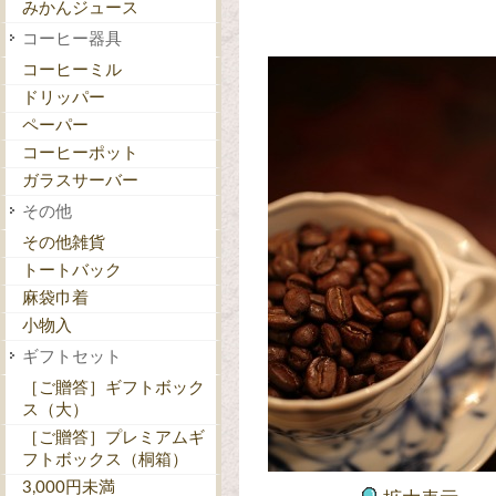
みかんジュース
コーヒー器具
コーヒーミル
ドリッパー
ペーパー
コーヒーポット
ガラスサーバー
その他
その他雑貨
トートバック
麻袋巾着
小物入
ギフトセット
［ご贈答］ギフトボック
ス（大）
［ご贈答］プレミアムギ
フトボックス（桐箱）
3,000円未満