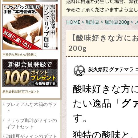
HOME
>
珈琲豆
>
珈琲豆200g
>
【酸味好きな方に
200g
本格的な味わいが簡単に
炭火焙煎 グァテマラ コ
酸味好きな方
新規会員登録でプレゼント
たい逸品「
グ
プレミアムな木箱のギフ
ト
す。
ドリップ珈琲がメインの
ギフトセット
独特の酸味と
珈琲豆がメインのギフト