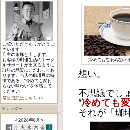
ご覧いただきありがとうご
ざいます
店主の永塚と申します。
お客様の珈琲生活のトータ
ルサポートが出来るように
珈琲の品質にこだわってお
想い。
ります。当店の珈琲豆の特
徴である、”冷めても変わ
らない味わい”を体感して
不思議でし
ください
店長日記はこちら >>
冷めても
“
カレンダー
それが「珈
＜
2026年8月
＞
日
月
火
水
木
金
土