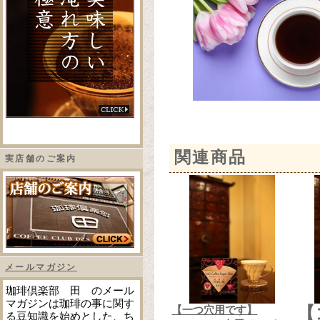
関連商品
実店舗のご案内
メールマガジン
珈琲倶楽部 田 のメール
マガジンは珈琲の事に関す
【一つ穴用です】
【
る豆知識を始めとした、ち