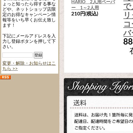
HARIO 2人用ペーパ
ょっと知ったら得する事な
で
ー 1～2人用
どや、ネットショップ店限
210円(税込)
リ
定のお得なキャンペーン情
報等をいち早くお伝え致し
コ
ます！
バ
下記にメールアドレスを入
8
力し登録ボタンを押して下
さい。
変更・解除・お知らせはこ
ちら >>