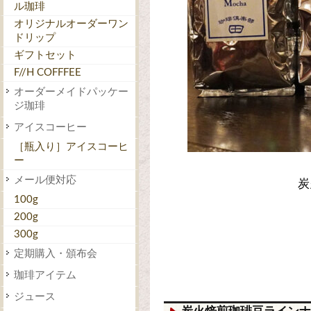
ル珈琲
オリジナルオーダーワン
ドリップ
ギフトセット
F//H COFFFEE
オーダーメイドパッケー
ジ珈琲
アイスコーヒー
［瓶入り］アイスコーヒ
ー
メール便対応
炭
100g
200g
300g
定期購入・頒布会
珈琲アイテム
ジュース