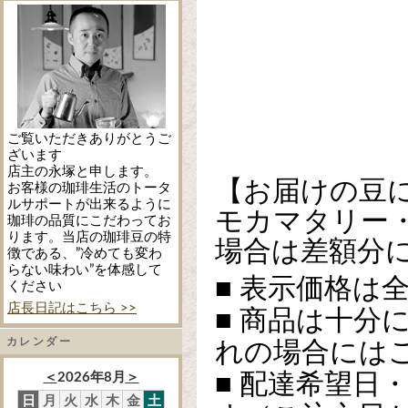
ご覧いただきありがとうご
ざいます
店主の永塚と申します。
【お届けの豆
お客様の珈琲生活のトータ
ルサポートが出来るように
モカマタリー
珈琲の品質にこだわってお
ります。当店の珈琲豆の特
場合は差額分
徴である、”冷めても変わ
らない味わい”を体感して
■ 表示価格は
ください
店長日記はこちら >>
■ 商品は十分
カレンダー
れの場合には
■ 配達希望日
＜
2026年8月
＞
日
月
火
水
木
金
土