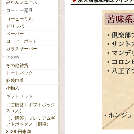
炭火焙煎珈琲豆ラインナ
みかんジュース
コーヒー器具
コーヒーミル
ドリッパー
ペーパー
コーヒーポット
ガラスサーバー
その他
その他雑貨
トートバック
麻袋巾着
小物入
ギフトセット
［ご贈答］ギフトボック
ス（大）
［ご贈答］プレミアムギ
フトボックス（桐箱）
3,000円未満