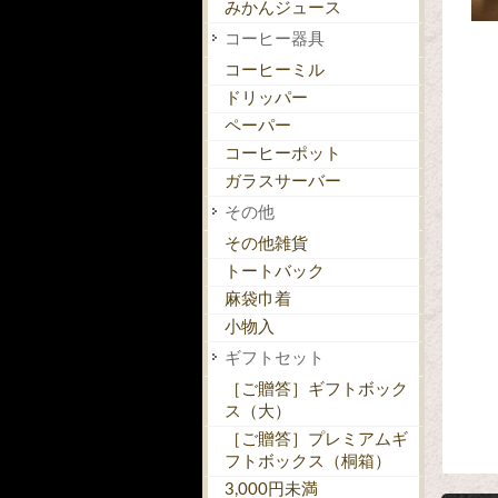
みかんジュース
コーヒー器具
コーヒーミル
ドリッパー
ペーパー
コーヒーポット
ガラスサーバー
その他
その他雑貨
トートバック
麻袋巾着
小物入
ギフトセット
［ご贈答］ギフトボック
ス（大）
［ご贈答］プレミアムギ
フトボックス（桐箱）
3,000円未満