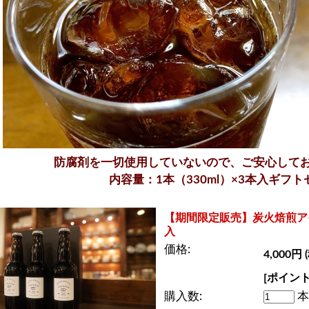
防腐剤を一切使用していないので、ご安心して
内容量：1本（330ml）×3本入ギフト
【期間限定販売】炭火焙煎ア
入
価格:
4,000円 
[ポイント
購入数:
本