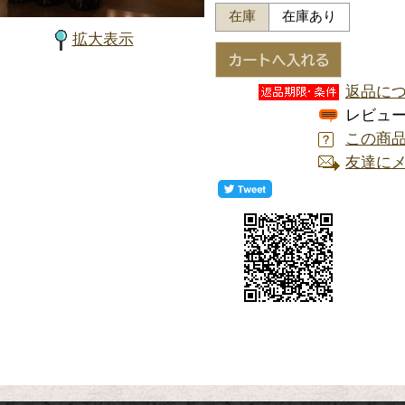
在庫
在庫あり
拡大表示
返品に
レビュ
この商
友達に