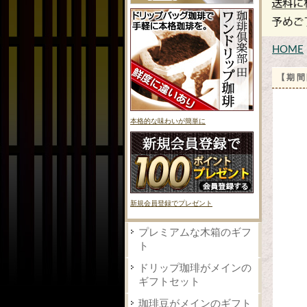
HOME
【期間
本格的な味わいが簡単に
新規会員登録でプレゼント
プレミアムな木箱のギフ
ト
ドリップ珈琲がメインの
ギフトセット
珈琲豆がメインのギフト