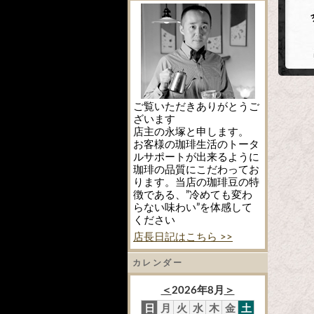
ご覧いただきありがとうご
ざいます
店主の永塚と申します。
お客様の珈琲生活のトータ
ルサポートが出来るように
珈琲の品質にこだわってお
ります。当店の珈琲豆の特
徴である、”冷めても変わ
らない味わい”を体感して
ください
店長日記はこちら >>
カレンダー
＜
2026年8月
＞
日
月
火
水
木
金
土