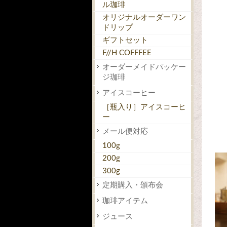
ル珈琲
オリジナルオーダーワン
ドリップ
ギフトセット
F//H COFFFEE
オーダーメイドパッケー
ジ珈琲
アイスコーヒー
［瓶入り］アイスコーヒ
ー
メール便対応
100g
200g
300g
定期購入・頒布会
珈琲アイテム
ジュース