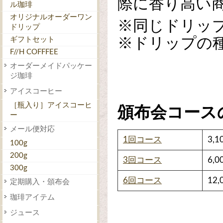
際に香り高い
ル珈琲
オリジナルオーダーワン
※同じドリッ
ドリップ
ギフトセット
※ドリップの
F//H COFFFEE
オーダーメイドパッケー
ジ珈琲
アイスコーヒー
［瓶入り］アイスコーヒ
頒布会コース
ー
メール便対応
1回コース
3,1
100g
200g
3回コース
6,0
300g
6回コース
12,
定期購入・頒布会
珈琲アイテム
ジュース