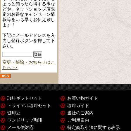
ょっと知ったら得する事な
どや、ネットショップ店限
定のお得なキャンペーン情
報等をいち早くお伝え致し
ます！
下記にメールアドレスを入
力し登録ボタンを押して下
さい。
変更・解除・お知らせはこ
ちら >>
珈琲ギフトセット
お買い物ガイド
トライアル珈琲セット
珈琲ガイド
珈琲豆
当社のご案内
ワンドリップ珈琲
ご利用案内
メール便対応
特定商取引法に関する表示