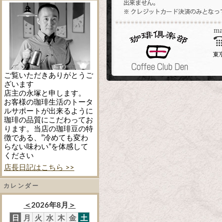
ご覧いただきありがとうご
ざいます
店主の永塚と申します。
お客様の珈琲生活のトータ
ルサポートが出来るように
珈琲の品質にこだわってお
ります。当店の珈琲豆の特
徴である、”冷めても変わ
らない味わい”を体感して
ください
店長日記はこちら >>
カレンダー
＜
2026年8月
＞
日
月
火
水
木
金
土