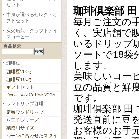
セット
珈琲倶楽部 田
中身が選べるセレクトギ
毎月ご注文の
フトセット
く、実店舗で
炭火焙煎 クラフトアイ
スコーヒー
いるドリップ
商品検索
ソートで18袋
珈琲豆
します。
珈琲豆200g
美味しいコー
珈琲豆100g
豆の品質と鮮
ギフトセット
Den+Uyax Coffee 2026
です。
ワンドリップ珈琲
珈琲倶楽部 田
定番ワンドリップ
発送直前に豆
八王子シリーズ
業務用サイズ
お客様のお手
シーンに合わせたスタイ