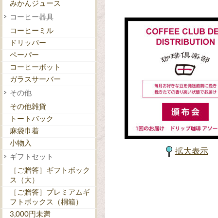
みかんジュース
コーヒー器具
コーヒーミル
ドリッパー
ペーパー
コーヒーポット
ガラスサーバー
その他
その他雑貨
トートバック
麻袋巾着
小物入
拡大表示
ギフトセット
［ご贈答］ギフトボック
ス（大）
［ご贈答］プレミアムギ
フトボックス（桐箱）
3,000円未満