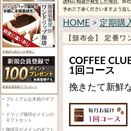
HOME
>
定期購
【頒布会】 定番ワ
本格的な味わいが簡単に
COFFEE CL
1回コース
挽きたて新鮮
新規会員登録でプレゼント
プレミアムな木箱のギフ
ト
ドリップ珈琲がメインの
ギフトセット
珈琲豆がメインのギフト