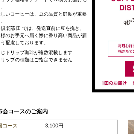
す。
味しいコーヒーは、豆の品質と鮮度が重要
す。
倶楽部 田 では、発送直前に豆を挽き、
客様のお手元へ届く際に香り高い商品が届
よう配慮しております。
同じドリップ珈琲が複数混載します
ドリップの種類はご指定できません
布会コースのご案内
回コース
3,100円