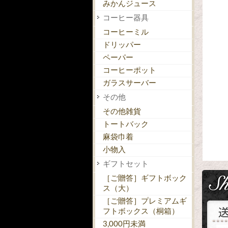
みかんジュース
コーヒー器具
コーヒーミル
ドリッパー
ペーパー
コーヒーポット
ガラスサーバー
その他
その他雑貨
トートバック
麻袋巾着
小物入
ギフトセット
［ご贈答］ギフトボック
ス（大）
［ご贈答］プレミアムギ
フトボックス（桐箱）
3,000円未満