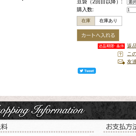
豆袋（2回目以降）:
購入数:
在庫
在庫あり
返
こ
友