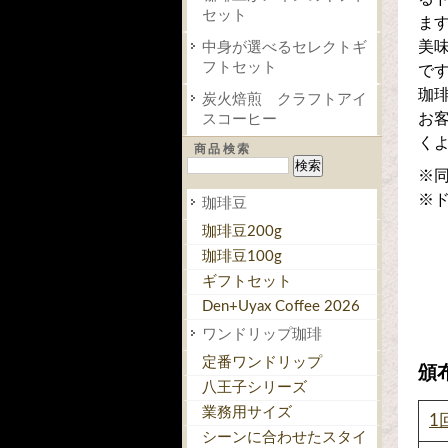
セット
ま
美
中身が選べるセレクトギ
フトセット
で
珈琲
炭火焙煎 クラフトアイ
お
スコーヒー
く
商品検索
※
※
珈琲豆
珈琲豆200g
珈琲豆100g
ギフトセット
Den+Uyax Coffee 2026
ワンドリップ珈琲
定番ワンドリップ
頒
八王子シリーズ
業務用サイズ
1
シーンに合わせたスタイ