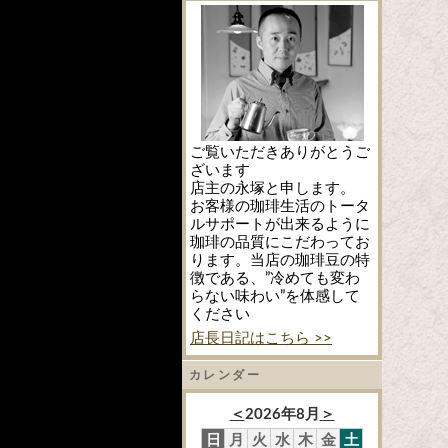
ご覧いただきありがとうご
ざいます
店主の永塚と申します。
お客様の珈琲生活のトータ
ルサポートが出来るように
珈琲の品質にこだわってお
ります。当店の珈琲豆の特
徴である、”冷めても変わ
らない味わい”を体感して
ください
店長日記はこちら >>
カレンダー
＜
2026年8月
＞
日
月
火
水
木
金
土