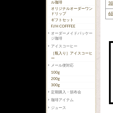
ル珈琲
3
オリジナルオーダーワン
ドリップ
6
ギフトセット
F//H COFFFEE
オーダーメイドパッケー
ジ珈琲
アイスコーヒー
［瓶入り］アイスコーヒ
ー
メール便対応
100g
200g
300g
定期購入・頒布会
珈琲アイテム
ジュース