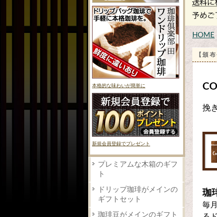
HOME
【頒布
CO
本格的な味わいが簡単に
挽
新規会員登録でプレゼント
プレミアムな木箱のギフ
ト
ドリップ珈琲がメインの
珈
ギフトセット
毎
珈琲豆がメインのギフト
る